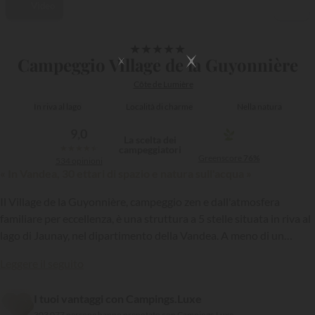
Video
1/49
★
★
★
★
★
Campeggio Village de la Guyonnière
Côte de Lumière
In riva al lago
Località di charme
Nella natura
9,0
La scelta dei
★
★
★
★
★
campeggiatori
Greenscore
76%
534 opinioni
« In Vandea, 30 ettari di spazio e natura sull'acqua »
Il Village de la Guyonnière, campeggio zen e dall'atmosfera
familiare per eccellenza, è una struttura a 5 stelle situata in riva al
lago di Jaunay, nel dipartimento della Vandea. A meno di un
quarto d'ora dalle spiagge della Côte de Lumière, questo
Leggere il seguito
campeggio famoso per il comfort e la qualità dei servizi offerti ai
{{datesSelection}}
{{filtersSelection}}
suoi ospiti, è il luogo ideale per un fine settimana o per vacanze in
I tuoi vantaggi con Campings.Luxe
famiglia o con gli amici a Saint-Julien-des-Landes.
303 077 persone hanno prenotato con Campings.Luxe