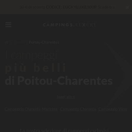
✖
30 € di sconto
CODICE: LUCKYLUXE30UP
Scade tra
Servizi Privilege...
Champagne o trattamento benessere
offerti
*
Al momento... Fino a
200 € gratis
Francia
Poitou-Charentes
I campeggi
Imbattibile! Sconto immediato
fino a 100 €
più belli
di Poitou-Charentes
leggi altro
Campeggio Charente-Maritime
Campeggio Charente
Campeggio Vienne
La nostra selezione di campeggi esclusivi...