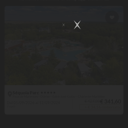
Séquoia Parc
★
★
★
★
★
Pays de Marennes - Oléron - Saint-Just-Luzac - Charente-Maritime
€ 341,60
€ 427,00
Dal 05/09/2026 al 12/09/2026
7 notti
+ € 34,16 rimborsato