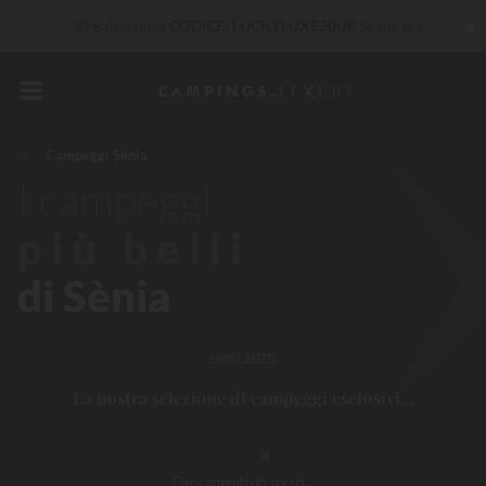
✖
30 € di sconto
CODICE: LUCKYLUXE30UP
Scade tra
Al momento... Fino a
200 € gratis
Imbattibile! Sconto immediato
fino a 100 €
Campeggi Sènia
Servizi Privilege...
Champagne o trattamento benessere
I campeggi
offerti
*
più belli
di Sènia
leggi altro
La nostra selezione di campeggi esclusivi...
Caricamento
in corso...