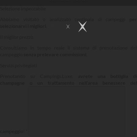
Selezione impeccabile
Abbiamo visitato o analizzato centinaia di campeggi
per
selezionarvi i migliori.
Il miglior prezzo
Consultiamo in tempo reale il sistema di prenotazione del
campeggio
senza prelevare commissioni.
Servizi privilegiati
Prenotando su Campings.Luxe,
avrete una bottiglia di
champagne o un trattamento nell’area benessere del
campeggio
! *