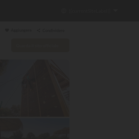
{{currentSiteLabel}}
Aggiungere
Condividere
Guarda il sito ufficiale
Copia il link
Email
WhatsApp
Messenger
Facebook