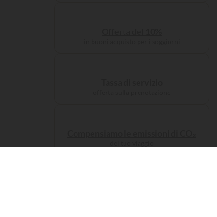
Offerta del 10%
in buoni acquisto per i soggiorni
Tassa di servizio
offerta sulla prenotazione
Compensiamo le emissioni di CO₂
del tuo viaggio
Alloggi
Campeggiate
da re...