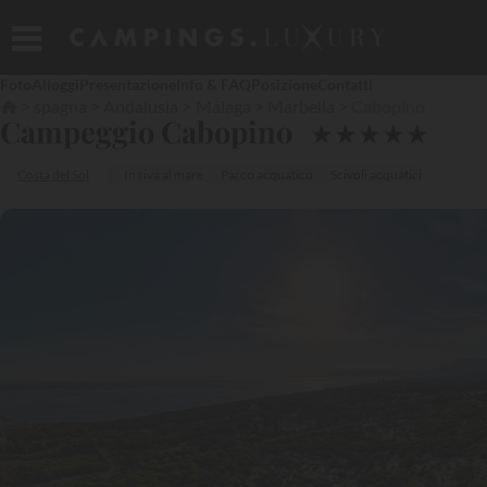
Foto
Alloggi
Presentazione
Info & FAQ
Posizione
Contatti
spagna
Andalusia
Málaga
Marbella
Cabopino
Campeggio Cabopino
★
★
★
★
★
Costa del Sol
In riva al mare
Parco acquatico
Scivoli acquatici