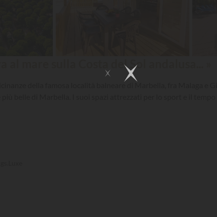
a al mare sulla Costa del Sol andalusa... »
inanze della famosa località balneare di Marbella, fra Malaga e Gib
 più belle di Marbella. I suoi spazi attrezzati per lo sport e il tem
gs.Luxe