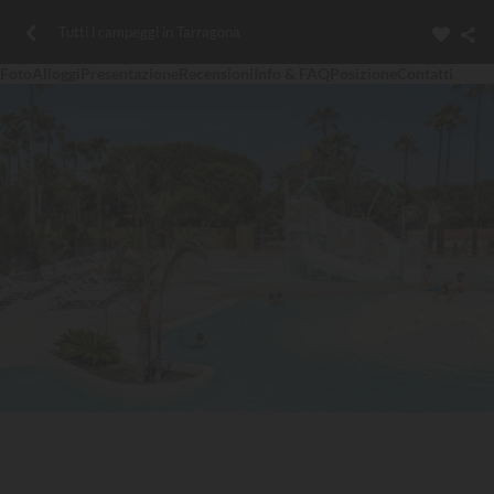
Tutti i campeggi in Tarragona
Foto
Alloggi
Presentazione
Recensioni
Info & FAQ
Posizione
Contatti