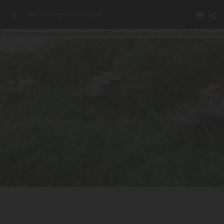
Alle campings in Dordogne
Foto's
Accommodaties
Presentatie
Klantbeoordelingen
Info & FAQ
Locatie