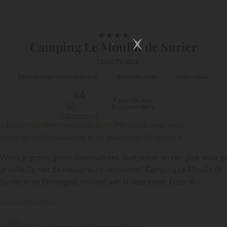
1/8
★
★
★
★
Camping Le Moulin de Surier
Paarse Périgord
Directe toegang tot het strand
Mooie locaties
In de natuur
4,6
Favoriet van
kampeerders
168 meningen
« Een uitzonderlijke plaats in de Périgord, voor een
onvergetelijke vakantie in de buurt van Bergerac »
Wens je groen, grote open ruimtes, zoet water en een plek waar je
je volledig met de natuur kunt verbinden? Camping Le Moulin de
Surier, in de Dordogne, voldoet aan al deze eisen. Deze 4-
sterrencamping, die deel uitmaakt van de keten
Maeva
, is
{{datesSelection}}
{{filtersSelection}}
Lees het vervolg
gevestigd in Beaumont-du-Périgord, ligt op een bosrijk 10
hectare groot terrein aan de oevers van een rivier, in het hart van
Je voordelen met Campings.Luxe