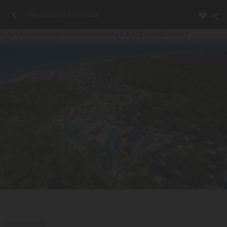
Alle campings in Gironde
Foto's
Accommodaties
Presentatie
Info & FAQ
Locatie
Contact