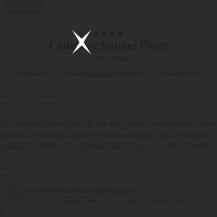
Video
1/60
★
★
★
★
Camping Soulac Plage
Médoc Oceaan
Aan de kust
Directe toegang tot het strand
Mooie locaties
« Een camping aan het water met een directe toegang tot het
strand in Gironde »
De camping Soulac Plage ligt aan zee, dichtbij de badplaats Soulac
sur Mer, in de Medoc. Deze 4-sterren camping is lid van de groep
Sandaya
en heeft vele voordelen, om te beginnen met de directe
toegang tot het strand, het waterpark en de ruime keuze aan
Lees het vervolg
comfortabele en moderne accommodaties.
Je voordelen met Campings.Luxe
{{datesSelection}}
{{filtersSelection}}
303 138 vakantiegangers hebben al geboekt via Campings.Luxe