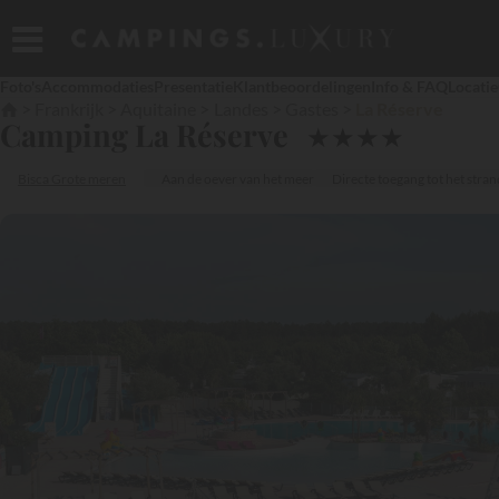
Foto's
Accommodaties
Presentatie
Klantbeoordelingen
Info & FAQ
Locatie
Frankrijk
Aquitaine
Landes
Gastes
La Réserve
Camping La Réserve
★
★
★
★
Bisca Grote meren
Aan de oever van het meer
Directe toegang tot het stran