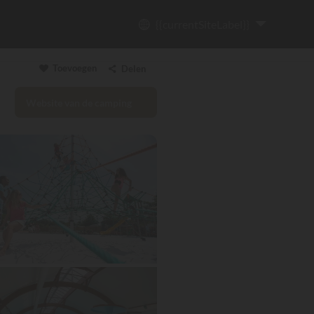
{{currentSiteLabel}}
Toevoegen
Delen
Website van de camping
Link kopiëren
Email
WhatsApp
Messenger
Facebook