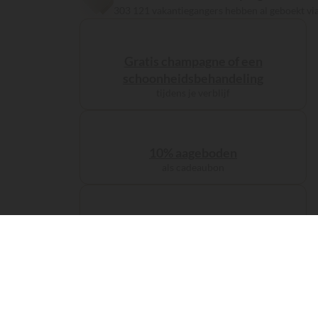
303 121 vakantiegangers hebben al geboekt v
Gratis champagne of een
schoonheidsbehandeling
tijdens je verblijf
10% aageboden
als cadeaubon
Tot €100
loyaliteitskorting
De servicekosten
zijn inbegrepen bij je reservering