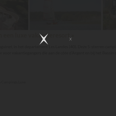
in een luxe vakantieresort »
guinet, in het departement Les Landes (40). Deze 5-sterren campi
r voor vakantiegangers die aan de côte d’Argent en bij het Bassin 
ia Campings.Luxe