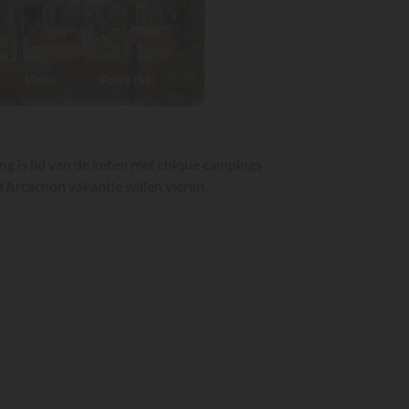
Video
Foto's (53)
ng is lid van de keten met chique campings
d’Arcachon vakantie willen vieren.