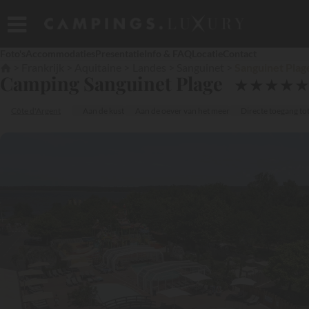
Foto's
Accommodaties
Presentatie
Info & FAQ
Locatie
Contact
Frankrijk
Aquitaine
Landes
Sanguinet
Sanguinet Plag
Camping Sanguinet Plage
★
★
★
★
Côte d'Argent
Aan de kust
Aan de oever van het meer
Directe toegang tot