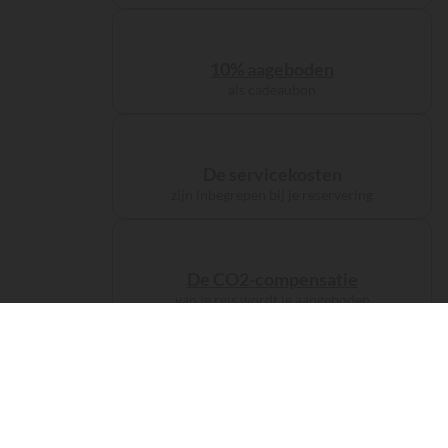
10% aageboden
als cadeaubon
De servicekosten
zijn inbegrepen bij je reservering
De CO2-compensatie
van je reis wordt je aangeboden
De accommodaties
kampeer als
een prins