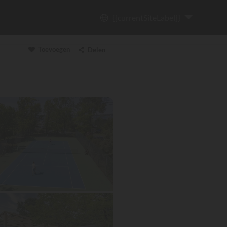
{{currentSiteLabel}}
Toevoegen
Delen
Link kopiëren
Email
WhatsApp
Messenger
Facebook