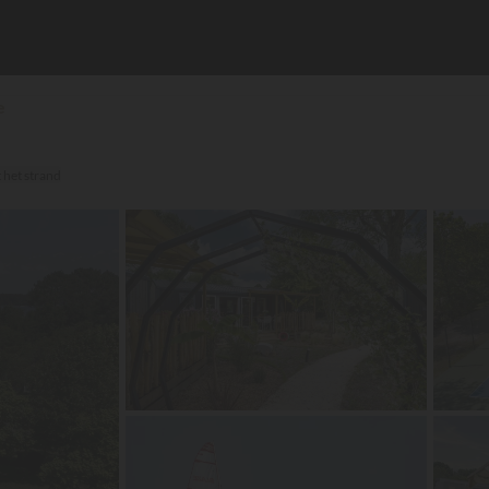
e
★
 het strand