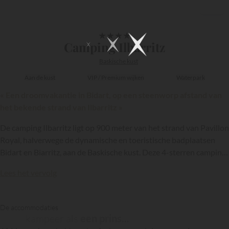
1/27
★
★
★
★
Camping Ilbarritz
Baskische kust
Aan de kust
VIP / Premium wijken
Waterpark
« Een droomvakantie in Bidart, op een steenworp afstand van
het bekende strand van Ilbarritz »
De camping Ilbarritz ligt op 900 meter van het strand van Pavillon
Royal, halverwege de dynamische en toeristische badplaatsen
Bidart en Biarritz, aan de Baskische kust. Deze 4-sterren camping
is lid van de keten
Yelloh Village
en ligt op een schaduwrijk terrein
Lees het vervolg
van 6 hectare waar vakantiegangers gebruik kunnen maken van
een groot aantal recreatieve voorzieningen en in comfortabele
{{datesSelection}}
{{filtersSelection}}
accommodaties kunnen verblijven. De camping is één van de
De accommodaties
referenties wat
buitenhotels in het Baskenland
betreft.
kampeer als
een prins...