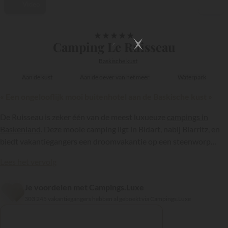
Video
1/15
★
★
★
★
★
Camping Le Ruisseau
Baskische kust
Aan de kust
Aan de oever van het meer
Waterpark
« Een ongelooflijk mooi buitenhotel aan de Baskische kust »
De Ruisseau is zeker één van de meest luxueuze
campings in
Baskenland
. Deze mooie camping ligt in Bidart, nabij Biarritz, en
biedt vakantiegangers een droomvakantie op een steenworp
afstand van de zee en de bergen...
Lees het vervolg
Je voordelen met Campings.Luxe
{{datesSelection}}
{{filtersSelection}}
303 245 vakantiegangers hebben al geboekt via Campings.Luxe