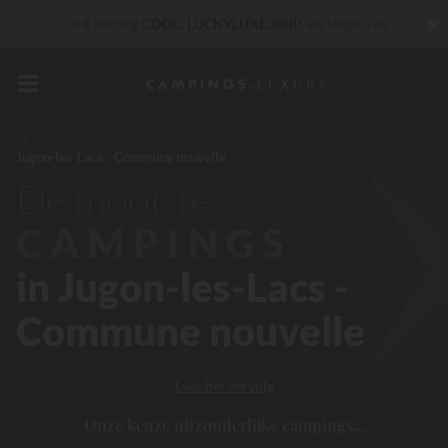
✖
30 € korting
CODE: LUCKYLUXE30UP
Verloopt over
Exclusieve diensten...
Gratis champagne of
wellnessbehandeling!
*
Onverslaanbaar! Directe korting
tot 100 €
Frankrijk
Bretagne
Côtes-d'Armor
Jugon-les-Lacs - Commune nouvelle
Op dit moment... Tot
200 € gratis
De mooiste
CAMPINGS
in Jugon-les-Lacs -
Commune nouvelle
Lees het vervolg
Onze keuze uitzonderlijke campings...