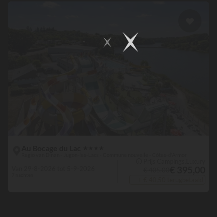
Au Bocage du Lac
★
★
★
★
Regio van Dinan - Jugon-les-Lacs - Commune nouvelle - Côtes-d'Armor
🛈 Prijs Campings.Luxury
€ 395,00
Van 29-8-2026 tot 5-9-2026
€ 405,00
7 nachten
+ € 40,50 terugbetaald