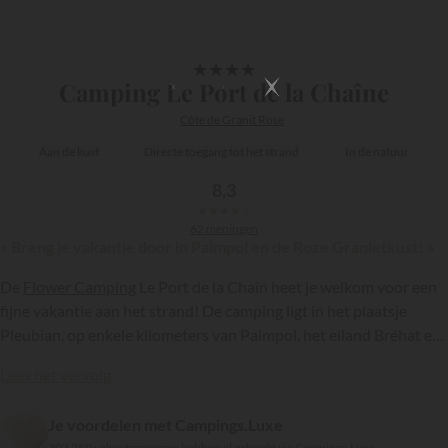
1/13
★
★
★
★
Camping Le Port de la Chaîne
Côte de Granit Rose
Aan de kust
Directe toegang tot het strand
In de natuur
8,3
★
★
★
★
★
62 meningen
« Breng je vakantie door in Paimpol en de Roze Granietkust! »
De
Flower Camping
Le Port de la Chaîn heet je welkom voor een
fijne vakantie aan het strand! De camping ligt in het plaatsje
Pleubian, op enkele kilometers van Paimpol, het eiland Bréhat en
de Côte de Granit Rose. Ook de Sillons de Talbert, het meest
Lees het vervolg
noordelijke punt van Bretagne, ligt vlakbij. Profiteer van het
{{datesSelection}}
{{filtersSelection}}
waterpark, het overdekte zwembad, de recreatieve faciliteiten en
Je voordelen met Campings.Luxe
sportvoorzieningen tijdens je gezinsvakantie aan de Côtes
303 259 vakantiegangers hebben al geboekt via Campings.Luxe