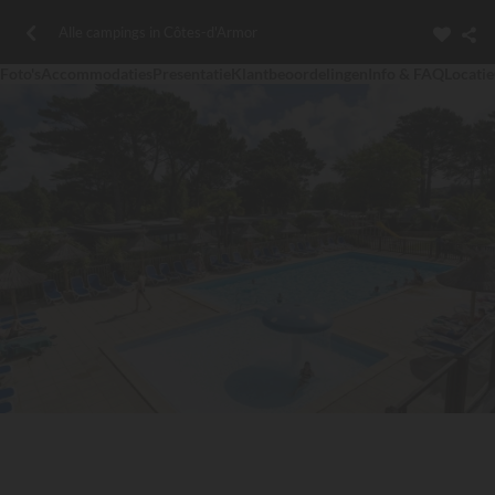
Alle campings in Côtes-d'Armor
Foto's
Accommodaties
Presentatie
Klantbeoordelingen
Info & FAQ
Locatie