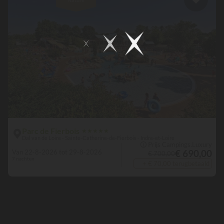
Parc de Fierbois
★
★
★
★
★
Dal van de Loire - Sainte-Catherine-de-Fierbois - Indre-et-Loire
🛈 Prijs Campings.Luxury
€ 690,00
Van 22-8-2026 tot 29-8-2026
€ 700,00
7 nachten
+ € 70,00 terugbetaald