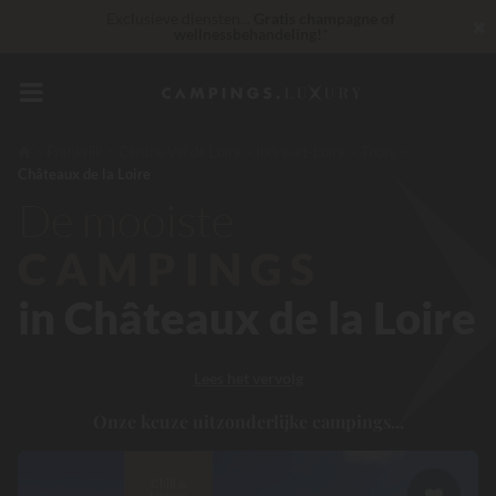
Exclusieve diensten...
Gratis champagne of
✖
wellnessbehandeling!
*
Op dit moment... Tot
200 € gratis
Onverslaanbaar! Directe korting
tot 100 €
Frankrijk
Centre-Val de Loire
Indre-et-Loire
Tours
Châteaux de la Loire
30 € korting
CODE: LUCKYLUXE30UP
Verloopt over
De mooiste
CAMPINGS
in Châteaux de la Loire
Lees het vervolg
Onze keuze uitzonderlijke campings...
Chill &
Nature