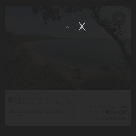
Bagheera
★
★
★
★
Costa Serena - Linguizzetta - Haute-Corse
🛈 Prijs Campings.Luxury
€ 377,00
Van 2-10-2026 tot 9-10-2026
€ 442,00
7 nachten
+ € 38,70 terugbetaald