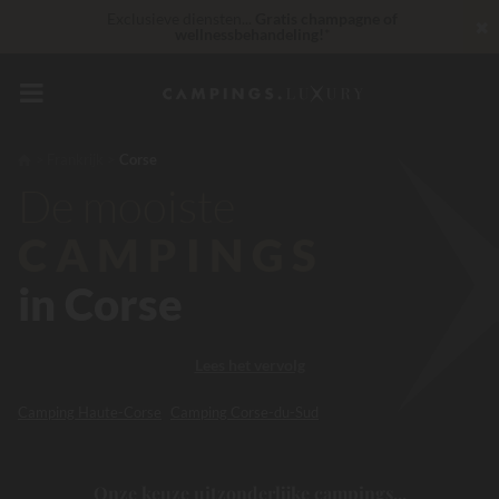
Exclusieve diensten...
Gratis champagne of
✖
wellnessbehandeling!
*
30 € korting
CODE: LUCKYLUXE30UP
Verloopt over
Op dit moment... Tot
200 € gratis
Frankrijk
Corse
De mooiste
Onverslaanbaar! Directe korting
tot 100 €
CAMPINGS
in Corse
Lees het vervolg
Camping Haute-Corse
Camping Corse-du-Sud
Onze keuze uitzonderlijke campings...