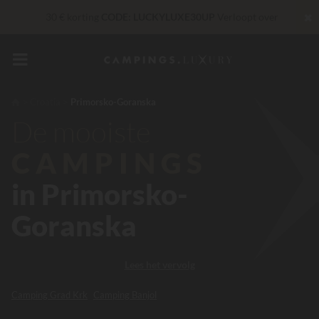
✖
30 € korting
CODE: LUCKYLUXE30UP
Verloopt over
Op dit moment... Tot
200 € gratis
Onverslaanbaar! Directe korting
tot 100 €
Croatia
Primorsko-Goranska
Exclusieve diensten...
Gratis champagne of
De mooiste
wellnessbehandeling!
*
CAMPINGS
in Primorsko-
Goranska
Lees het vervolg
Camping Grad Krk
Camping Banjol