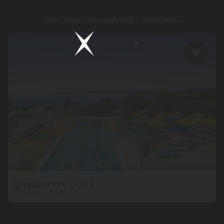
Onze keuze uitzonderlijke campings...
Valamar Krk
★
★
★
★
★
Kvarner - Grad Krk -