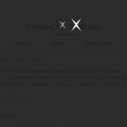
1/10
★
★
★
★
Camping Le Chêne Gris
Parijs hoofdstad
Waterpark
Glijbanen
Overdekt zwembad
« Een onvergetelijk verblijf in de Seine et Marne, op minder
dan een uur van Parijs »
Le Chêne Gris is een 4-sterren camping gelegen in Pommeuse,
een gemeente in de Seine et Marne, 25 kilometer van Disneyland
Parijs en op minder dan een uur rijden van Parijs. Dit buitenhotel
is lid van de keten
Homair
en biedt comfortabele accommodaties
Lees het vervolg
en hoogwaardige faciliteiten, waaronder een mooi waterpark.
Algemeen
De Chêne Gris een luxe camping dichtbij Disn