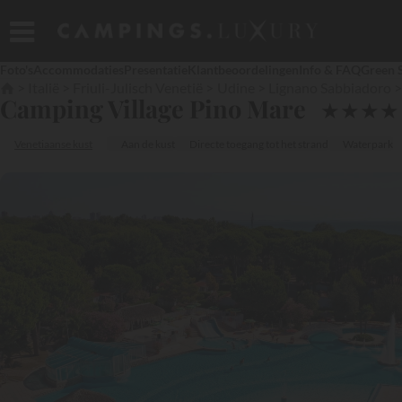
Foto's
Accommodaties
Presentatie
Klantbeoordelingen
Info & FAQ
Green 
Italië
Friuli-Julisch Venetië
Udine
Lignano Sabbiadoro
Camping Village Pino Mare
★
★
★
★
Venetiaanse kust
Aan de kust
Directe toegang tot het strand
Waterpark