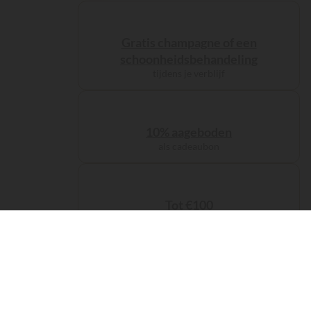
Gratis champagne of een
schoonheidsbehandeling
tijdens je verblijf
10% aageboden
als cadeaubon
Tot €100
loyaliteitskorting
De servicekosten
zijn inbegrepen bij je reservering