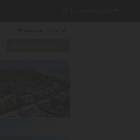
{{currentSiteLabel}}
Toevoegen
Delen
Website van de camping
Link kopiëren
Email
WhatsApp
Messenger
Facebook