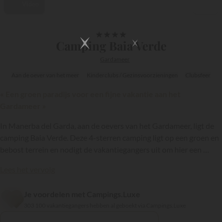
Video
1/14
★
★
★
★
Camping Baia Verde
Gardameer
Aan de oever van het meer
Kinderclubs / Gezinsvoorzieningen
Clubsfeer
« Een groen paradijs voor een fijne vakantie aan het
Gardameer »
In Manerba del Garda, aan de oevers van het Gardameer, ligt de
camping Baia Verde. Deze 4-sterren camping ligt op een groen en
bebost terrein en nodigt de vakantiegangers uit om hier een ​​
droomvakantie door te brengen, met veel zwemmen, ontspanning
Lees het vervolg
en plezier maken met het hele gezin of met vrienden.
Je voordelen met Campings.Luxe
{{datesSelection}}
{{filtersSelection}}
303 100 vakantiegangers hebben al geboekt via Campings.Luxe