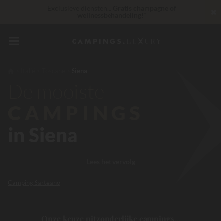
Exclusieve diensten...
Gratis champagne of
✖
wellnessbehandeling!
*
Onverslaanbaar! Directe korting
tot 100 €
Op dit moment... Tot
200 € gratis
Italië
Toscane
Siena
De mooiste
CAMPINGS
in Siena
Lees het vervolg
Camping Sarteano
Onze keuze uitzonderlijke campings...