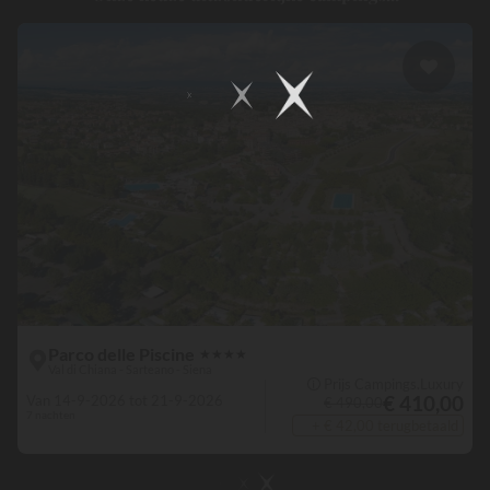
Parco delle Piscine
★
★
★
★
Val di Chiana - Sarteano - Siena
🛈 Prijs Campings.Luxury
€ 410,00
Van 14-9-2026 tot 21-9-2026
€ 490,00
7 nachten
+ € 42,00 terugbetaald