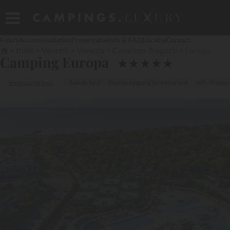
Foto's
Accommodaties
Presentatie
Info & FAQ
Locatie
Contact
Italië
Venetië
Venezia
Cavallino-Treporti
Europa
Camping Europa
★
★
★
★
★
Venetiaanse kust
Aan de kust
Directe toegang tot het strand
VIP / Premi