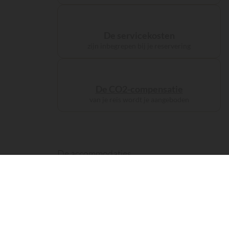
De servicekosten
zijn inbegrepen bij je reservering
De CO2-compensatie
van je reis wordt je aangeboden
De accommodaties
kampeer als
een prins
198 bezoekers
hebben de afgelopen week
deze 