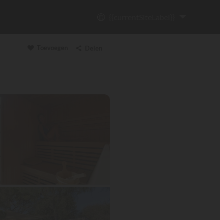
{{currentSiteLabel}}
Toevoegen
Delen
Link kopiëren
Email
WhatsApp
Messenger
Facebook