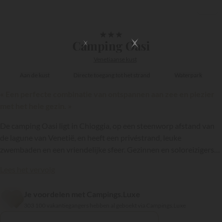
1/8
★
★
★
Camping Oasi
Venetiaanse kust
Aan de kust
Directe toegang tot het strand
Waterpark
« Een perfecte combinatie van ontspannen aan zee en plezier
met het hele gezin. »
De camping Oasi ligt in Chioggia, op een steenworp afstand van
de lagune van Venetië, en heeft een privéstrand, leuke
zwembaden en een vriendelijke sfeer. Gezinnen en soloreizigers
genieten tijdens hun vakantie van de mooie omgeving die een
Lees het vervolg
blijvende indruk op ze zal achterlaten... en waar je graag
terugkomt!
Je voordelen met Campings.Luxe
{{datesSelection}}
{{filtersSelection}}
303 100 vakantiegangers hebben al geboekt via Campings.Luxe