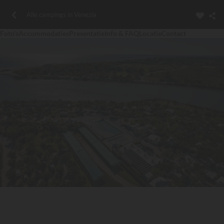
Alle campings in Venezia
Foto's
Accommodaties
Presentatie
Info & FAQ
Locatie
Contact