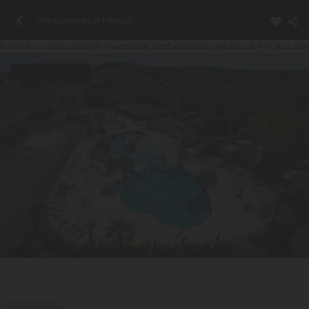
Alle campings in Hérault
Foto's
Accommodaties
Presentatie
Klantbeoordelingen
Info & FAQ
Locatie