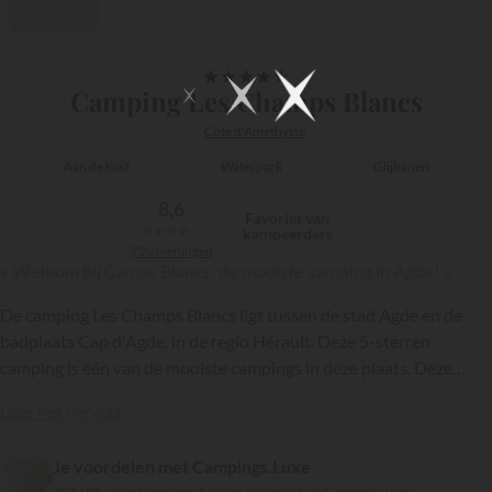
Video
1/8
★
★
★
★
★
Camping Les Champs Blancs
Côte d'Améthyste
Aan de kust
Waterpark
Glijbanen
8,6
Favoriet van
★
★
★
★
★
kampeerders
720 meningen
« Welkom bij Camps Blancs, de mooiste camping in Agde! »
De camping Les Champs Blancs ligt tussen de stad Agde en de
badplaats Cap d'Agde, in de regio Hérault. Deze 5-sterren
camping is één van de mooiste campings in deze plaats. Deze
camping heeft moderne en goed uitgeruste accommodaties en
Lees het vervolg
diverse recreatieve en sportieve activiteiten voor alle leeftijden:
{{datesSelection}}
{{filtersSelection}}
het recept voor een geslaagde vakantie in het zuiden van
Je voordelen met Campings.Luxe
Frankrijk.
303 198 vakantiegangers hebben al geboekt via Campings.Luxe