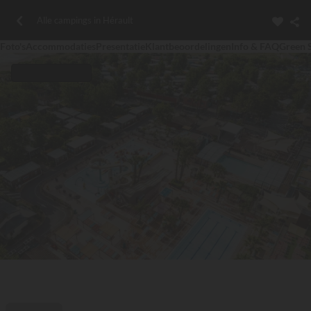
Alle campings in Hérault
Foto's
Accommodaties
Presentatie
Klantbeoordelingen
Info & FAQ
Green 