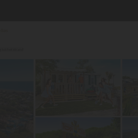
llas
 tot het strand