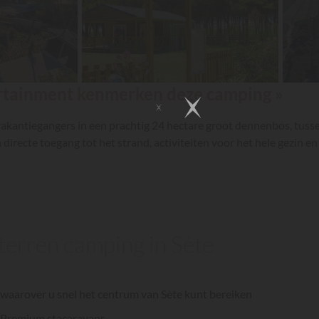
ertainment kenmerken deze camping »
akantiegangers in een prachtig 24 hectare groot dennenbos, tus
directe toegang tot het strand, activiteiten voor het hele gezin en
sterren camping in Sète
d waarover u snel het centrum van Sète kunt bereiken
xe Premium stacaravans