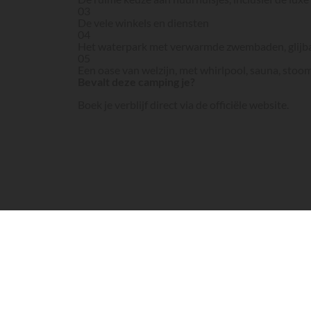
03
De vele winkels en diensten
04
Het waterpark met verwarmde zwembaden, glijba
05
Een oase van welzijn, met whirlpool, sauna, st
Bevalt deze camping je?
Boek je verblijf direct via de officiële website.
Website van de camping
De camping
Homair
Le Castellas verwelkomt de v
4-sterren camping heeft vele voordelen, zoals een 
Wat de camping Le Castellas te bieden heeft