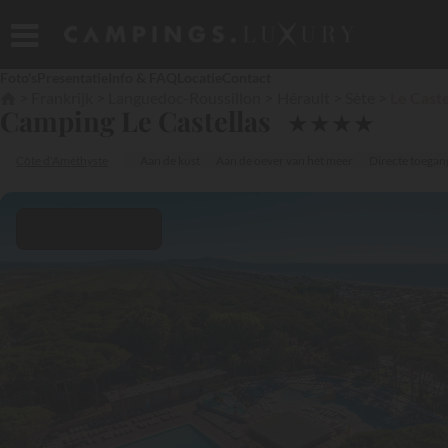
Foto's
Presentatie
Info & FAQ
Locatie
Contact
Frankrijk
Languedoc-Roussillon
Hérault
Sète
Le Caste
Camping Le Castellas
★
★
★
★
Côte d'Améthyste
Aan de kust
Aan de oever van het meer
Directe toegang