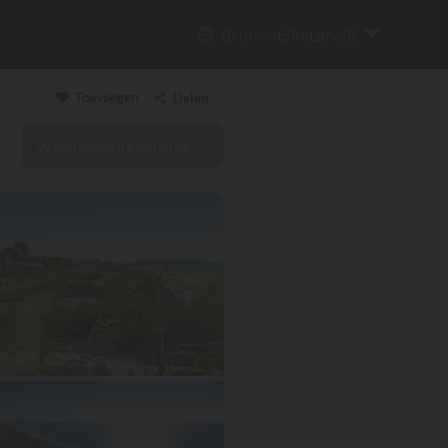
{{currentSiteLabel}}
Toevoegen
Delen
Website van de camping
Link kopiëren
Email
WhatsApp
Messenger
Facebook