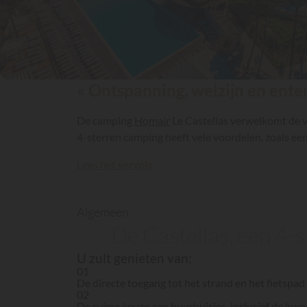
« Ontspanning, welzijn en ent
De camping
Homair
Le Castellas verwelkomt de v
4-sterren camping heeft vele voordelen, zoals een 
Lees het vervolg
Algemeen
De Castellas, een 4-
U zult genieten van:
01
De directe toegang tot het strand en het fietspa
02
De ruime keuze aan huurhuisjes, inclusief de lu