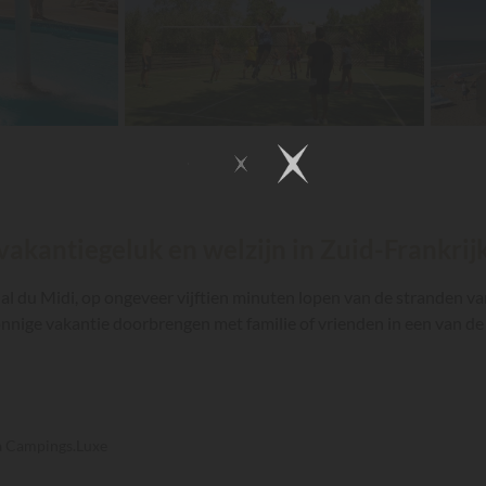
vakantiegeluk en welzijn in Zuid-Frankrijk
al du Midi, op ongeveer vijftien minuten lopen van de stranden va
 zonnige vakantie doorbrengen met familie of vrienden in een van de
ia Campings.Luxe