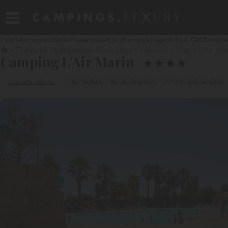
Foto's
Accommodaties
Presentatie
Klantbeoordelingen
Info & FAQ
Locatie
Frankrijk
Languedoc-Roussillon
Hérault
Vias
L'Air Ma
Camping L'Air Marin
★
★
★
★
Côte d'Améthyste
Aan de kust
Aan de rivieroever
VIP / Premium wijken