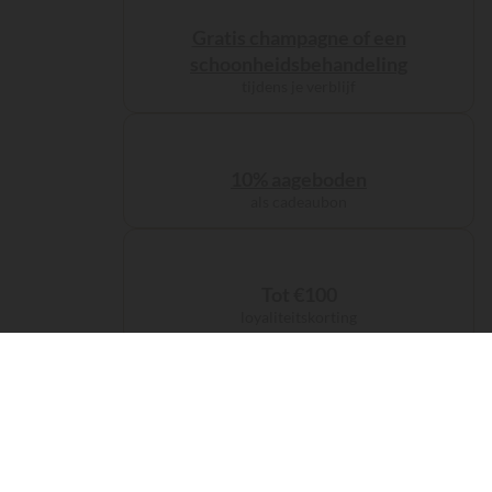
Gratis champagne of een
schoonheidsbehandeling
tijdens je verblijf
10% aageboden
als cadeaubon
Tot €100
loyaliteitskorting
De servicekosten
zijn inbegrepen bij je reservering