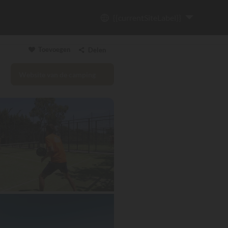
{{currentSiteLabel}}
Toevoegen
Delen
Website van de camping
Link kopiëren
Email
WhatsApp
Messenger
Facebook