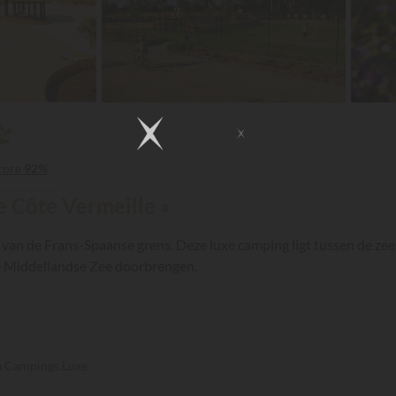
core
92%
 Côte Vermeille »
 van de Frans-Spaanse grens. Deze luxe camping ligt tussen de zee
de Middellandse Zee doorbrengen.
ia Campings.Luxe