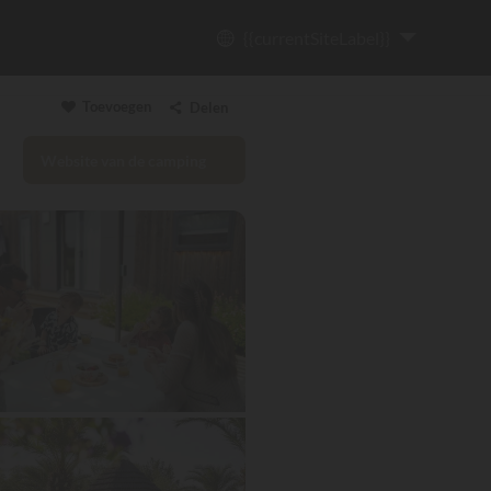
{{currentSiteLabel}}
Toevoegen
Delen
Website van de camping
Link kopiëren
Email
WhatsApp
Messenger
Facebook