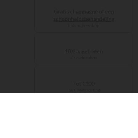
Gratis champagne of een
schoonheidsbehandeling
tijdens je verblijf
10% aageboden
als cadeaubon
Tot €100
loyaliteitskorting
De servicekosten
zijn inbegrepen bij je reservering