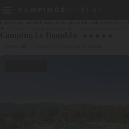
Foto's
Accommodaties
Presentatie
Klantbeoordelingen
Info & FAQ
Green 
Frankrijk
Languedoc-Roussillon
Pyrénées-Orientales
A
Camping Le Dauphin
★
★
★
★
★
Côte Vermeille
Aan de kust
Mooie locaties
In de natuur