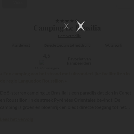
Video
1/33
★
★
★
★
★
Camping Le Brasilia
Côte Vermeille
Aan de kust
Directe toegang tot het strand
Waterpark
4,5
Favoriet van
kampeerders
1107 meningen
« Een camping aan het strand met uitzonderlijke faciliteiten in
de regio Languedoc Roussillon »
De 5-sterren camping Le Brasilia is een paradijs dat zich in Canet
en Roussillon, in de streek Pyrénées Orientales bevindt. De
camping is groen en bloemrijk en biedt directe toegang tot het
strand. Als je er verblijft wil je de camping misschien nooit meer
Lees het vervolg
verlaten...