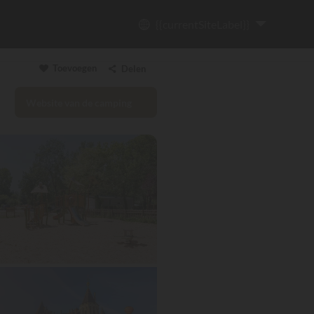
{{currentSiteLabel}}
Toevoegen
Delen
Website van de camping
Link kopiëren
Email
WhatsApp
Messenger
Facebook