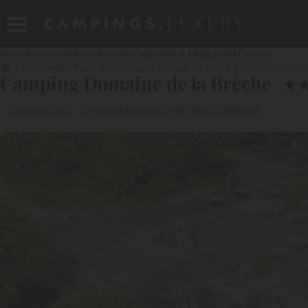
Foto's
Presentatie
Klantbeoordelingen
Info & FAQ
Locatie
Contact
Frankrijk
Pays de la Loire
Maine-et-Loire
Varennes-sur-
Camping Domaine de la Brèche
★
Dal van de Loire
Aan de rivieroever
In de natuur
Waterpark