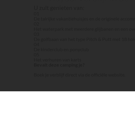
U zult genieten van:
01
De talrijke vakantiehuisjes en de originele accom
02
Het waterpark met meerdere glijbanen en een o
03
De golfbaan van het type Pitch & Putt met 18 hol
04
De kinderclub en ponyclub
05
Het verhuren van karts
Bevalt deze camping je?
Boek je verblijf direct via de officiële website.
Website van de camping