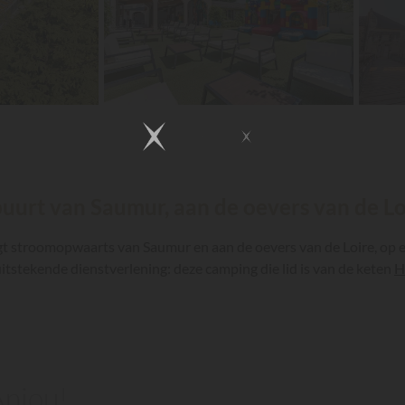
buurt van Saumur, aan de oevers van de Lo
gt stroomopwaarts van Saumur en aan de oevers van de Loire, op e
itstekende dienstverlening: deze camping die lid is van de keten
H
Anjou!