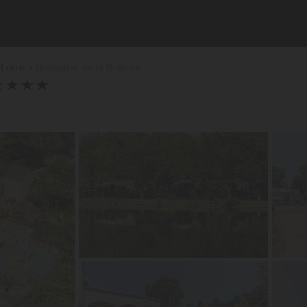
Loire
Domaine de la Brèche
★
★
★
★