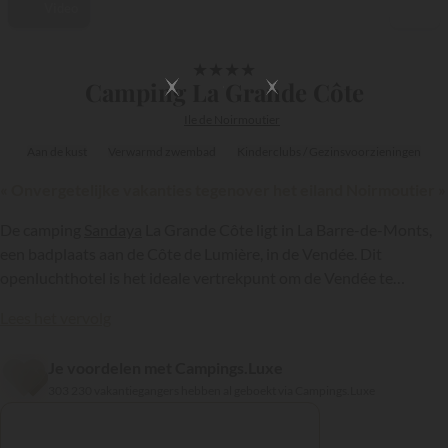
Video
1/35
★
★
★
★
Camping La Grande Côte
Ile de Noirmoutier
Aan de kust
Verwarmd zwembad
Kinderclubs / Gezinsvoorzieningen
« Onvergetelijke vakanties tegenover het eiland Noirmoutier »
De camping
Sandaya
La Grande Côte ligt in La Barre-de-Monts,
een badplaats aan de Côte de Lumière, in de Vendée. Dit
openluchthotel is het ideale vertrekpunt om de Vendée te
ontdekken en ligt tegenover Noirmoutier op een steenworp
Lees het vervolg
afstand van de brug naar dit eiland, dat bekend staat om de
schoonheid van zijn landschappen, de oesters en aardappelen.
Je voordelen met Campings.Luxe
Het biedt infrastructuren, voorzieningen en diensten en
{{datesSelection}}
{{filtersSelection}}
303 230 vakantiegangers hebben al geboekt via Campings.Luxe
onderscheidt zich door de vakantiegangers een directe toegang te
bieden tot een van de mooiste stranden van het departement...