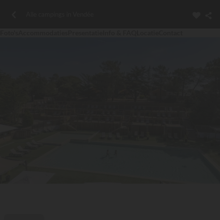
Alle campings in Vendée
Foto's
Accommodaties
Presentatie
Info & FAQ
Locatie
Contact