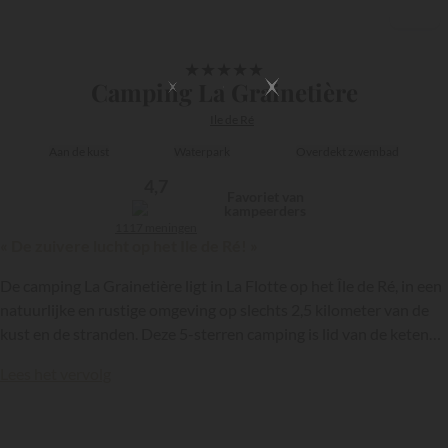
1/13
★
★
★
★
★
Camping La Grainetière
Ile de Ré
Aan de kust
Waterpark
Overdekt zwembad
4,7
Favoriet van
kampeerders
1117 meningen
« De zuivere lucht op het Ile de Ré! »
De camping La Grainetière ligt in La Flotte op het Île de Ré, in een
natuurlijke en rustige omgeving op slechts 2,5 kilometer van de
kust en de stranden. Deze 5-sterren camping is lid van de keten
Homair
en is een ideale bestemming voor gezinsvakanties. Je vind
Lees het vervolg
er comfortabele accommodaties, een waterpark met een
verwarmd binnenzwembad, een wellnessruimte en gevarieerde
activiteiten. Geniet van een fijn verblijf tussen de natuur en de