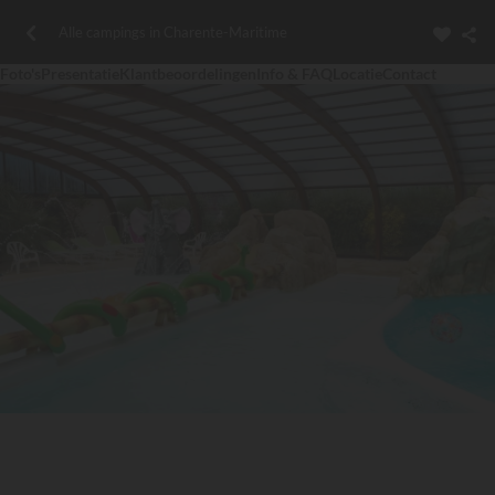
Alle campings in Charente-Maritime
Foto's
Presentatie
Klantbeoordelingen
Info & FAQ
Locatie
Contact