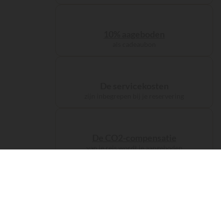
10% aageboden
als cadeaubon
De servicekosten
zijn inbegrepen bij je reservering
De CO2-compensatie
van je reis wordt je aangeboden
De accommodaties
kampeer als
een prins