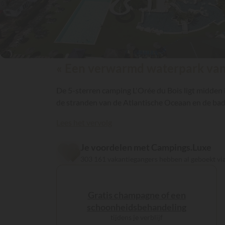
« Een verwarmd waterpark van 
De 5-sterren camping L'Orée du Bois ligt midden 
de stranden van de Atlantische Oceaan en de badp
Lees het vervolg
Je voordelen met Campings.Luxe
303 161 vakantiegangers hebben al geboekt v
Gratis champagne of een
schoonheidsbehandeling
tijdens je verblijf