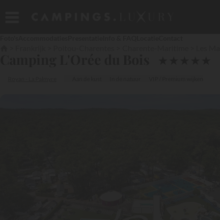
Foto's
Accommodaties
Presentatie
Info & FAQ
Locatie
Contact
Frankrijk
Poitou-Charentes
Charente-Maritime
Les Ma
Camping L'Orée du Bois
★
★
★
★
★
Royan - La Palmyre
Aan de kust
In de natuur
VIP / Premium wijken