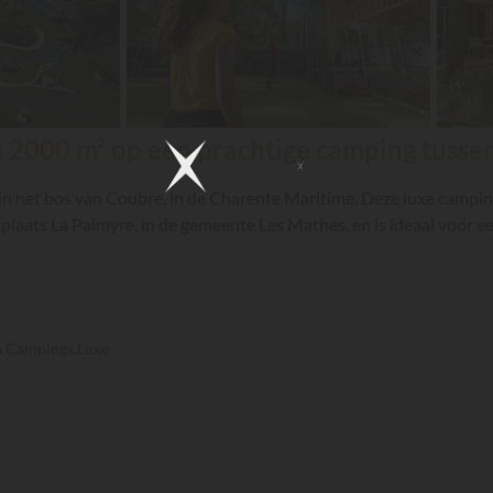
2000 m² op een prachtige camping tussen 
in het bos van Coubre, in de Charente Maritime. Deze luxe camping
laats La Palmyre, in de gemeente Les Mathes, en is ideaal voor e
ia Campings.Luxe