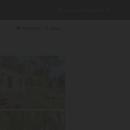
{{currentSiteLabel}}
Toevoegen
Delen
Link kopiëren
Email
WhatsApp
Messenger
Facebook