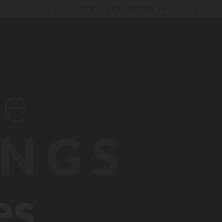
30 € korting
CODE: LUCKYLUXE30UP
Verloopt over
Onverslaanbaar! Directe korting
tot 100 €
Op dit moment... Tot
200 € gratis
Exclusieve diensten...
Gratis champagne of wellnessbehandeling!
*
te
NGS
es