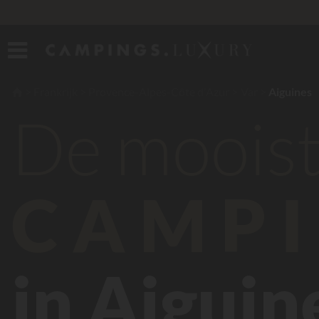
Frankrijk
Provence-Alpes-Côte d'Azur
Var
Aiguines
De moois
CAMPI
in Aiguin