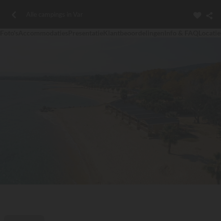
Alle campings in Var
Foto's
Accommodaties
Presentatie
Klantbeoordelingen
Info & FAQ
Locatie