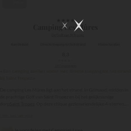
Video
1/21
★
★
★
★
Camping Les Mûres
De Golf van St Tropez
Aan de kust
Directe toegang tot het strand
Mooie locaties
8,3
★
★
★
★
★
197 meningen
« Een camping aan het water met directe toegang tot het strand
bij Saint Tropez »
De camping Les Mûres ligt aan het strand, in Grimaud, midden in
de prachtige Golf van Saint Tropez en bij het gelijknamige
dorp
Saint Tropez
. Op deze chique gezinsvriendelijke 4-sterren
camping kan men tot rust komen en plezier maken om alles uit je
{{datesSelection}}
{{filtersSelection}}
Lees het vervolg
vakantie aan het water te halen.
Je voordelen met Campings.Luxe