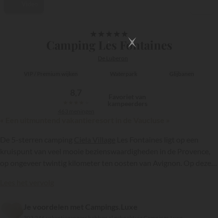
Video
1/11
★
★
★
★
★
Camping Les Fontaines
De Luberon
VIP / Premium wijken
Waterpark
Glijbanen
8,7
Favoriet van
★
★
★
★
★
kampeerders
463 meningen
« Een uitmuntend vakantieresort in de Vaucluse »
De 5-sterren camping
Ciela Village
Les Fontaines ligt op een
kruispunt van veel mooie bezienswaardigheden in de Provence,
op ongeveer twintig kilometer ten oosten van Avignon. Op deze
luxe gezinsvriendelijke camping kun je een unieke vakantie
Lees het vervolg
tegenover de beroemde Mont Ventoux doorbrengen!
{{datesSelection}}
{{filtersSelection}}
Je voordelen met Campings.Luxe
303 246 vakantiegangers hebben al geboekt via Campings.Luxe