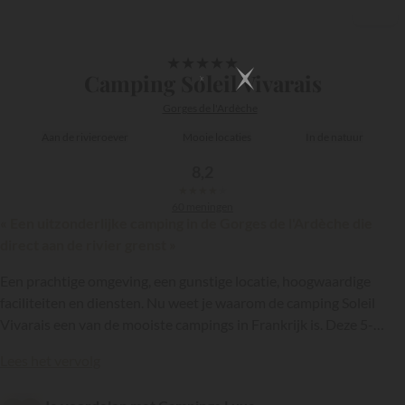
1/60
★
★
★
★
★
Camping Soleil Vivarais
Gorges de l'Ardèche
Aan de rivieroever
Mooie locaties
In de natuur
8,2
★
★
★
★
★
60 meningen
« Een uitzonderlijke camping in de Gorges de l'Ardèche die
direct aan de rivier grenst »
Een prachtige omgeving, een gunstige locatie, hoogwaardige
faciliteiten en diensten. Nu weet je waarom de camping Soleil
Vivarais een van de mooiste campings in Frankrijk is. Deze 5-
sterren camping ligt aan de rivier in de prachtige natuur van de
{{datesSelection}}
{{filtersSelection}}
Lees het vervolg
Gorges de l’Ardèche…