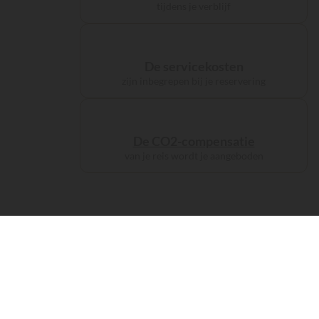
tijdens je verblijf
De servicekosten
zijn inbegrepen bij je reservering
De CO2-compensatie
van je reis wordt je aangeboden
De accommodaties
kampeer als
een prins
92 bezoekers
hebben de afgelopen week
deze c