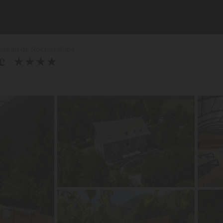
âteau de Rochetaillée
e
★
★
★
★