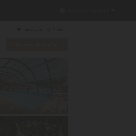
{{currentSiteLabel}}
Toevoegen
Delen
Website van de camping
Link kopiëren
Email
WhatsApp
Messenger
Facebook