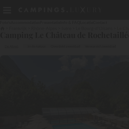
Foto's
Accommodaties
Presentatie
Info & FAQ
Locatie
Contact
Frankrijk
Rhône-Alpes
Isère
Le Bourg-d'Oisans
Le Ch
Camping Le Château de Rochetaillé
De Alpen
In de natuur
Overdekt zwembad
Verwarmd zwembad