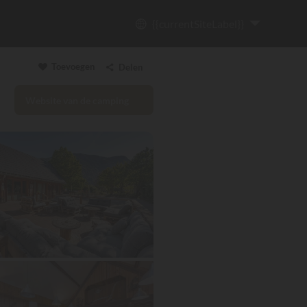
{{currentSiteLabel}}
Toevoegen
Delen
Website van de camping
Link kopiëren
Email
WhatsApp
Messenger
Facebook