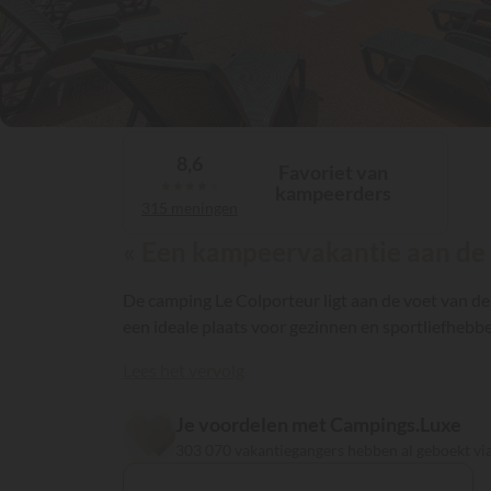
8,6
Favoriet van
★
★
★
★
★
kampeerders
315 meningen
« Een kampeervakantie aan de 
De camping Le Colporteur ligt aan de voet van de
een ideale plaats voor gezinnen en sportliefhebbe
Lees het vervolg
Je voordelen met Campings.Luxe
303 070 vakantiegangers hebben al geboekt v