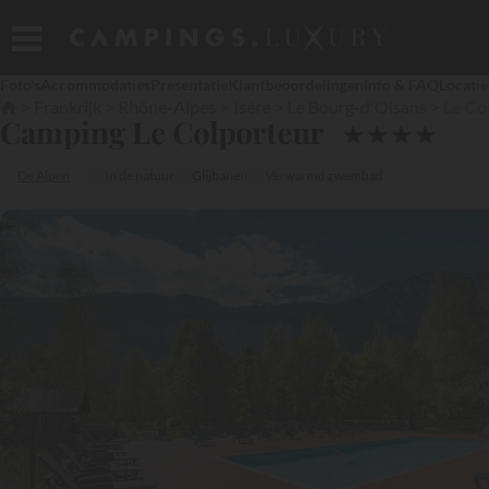
Foto's
Accommodaties
Presentatie
Klantbeoordelingen
Info & FAQ
Locatie
Frankrijk
Rhône-Alpes
Isère
Le Bourg-d'Oisans
Le Co
Camping Le Colporteur
★
★
★
★
De Alpen
In de natuur
Glijbanen
Verwarmd zwembad