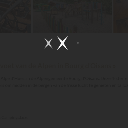
voet van de Alpen in Bourg d’Oisans »
 Alpe d'Huez, in de Alpengemeente Bourg d'Oisans. Deze 4-sterren
rs om midden in de bergen van de frisse lucht te genieten en talloz
ia Campings.Luxe