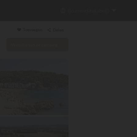
{{currentSiteLabel}}
Toevoegen
Delen
Website van de camping
Link kopiëren
Email
WhatsApp
Messenger
Facebook