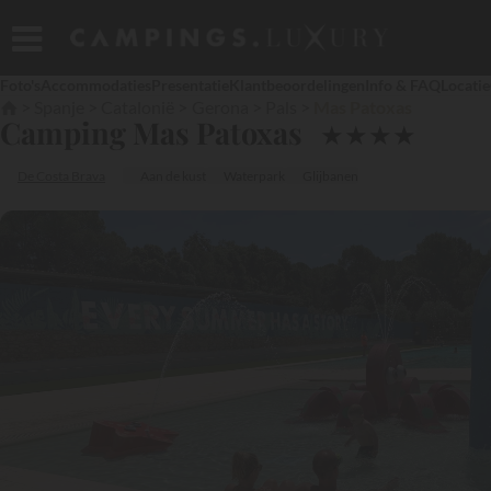
Foto's
Accommodaties
Presentatie
Klantbeoordelingen
Info & FAQ
Locatie
Spanje
Catalonië
Gerona
Pals
Mas Patoxas
Camping Mas Patoxas
★
★
★
★
De Costa Brava
Aan de kust
Waterpark
Glijbanen