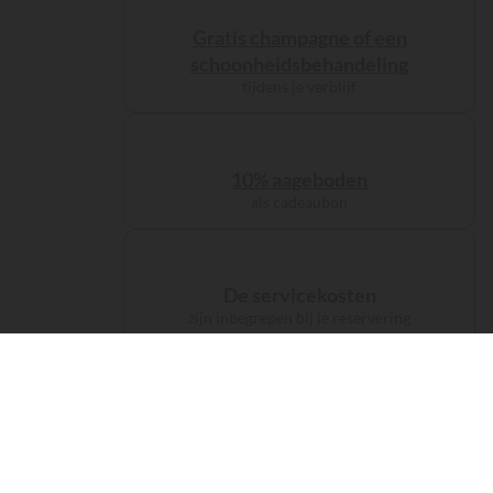
Gratis champagne of een
schoonheidsbehandeling
tijdens je verblijf
10% aageboden
als cadeaubon
De servicekosten
zijn inbegrepen bij je reservering
De CO2-compensatie
van je reis wordt je aangeboden