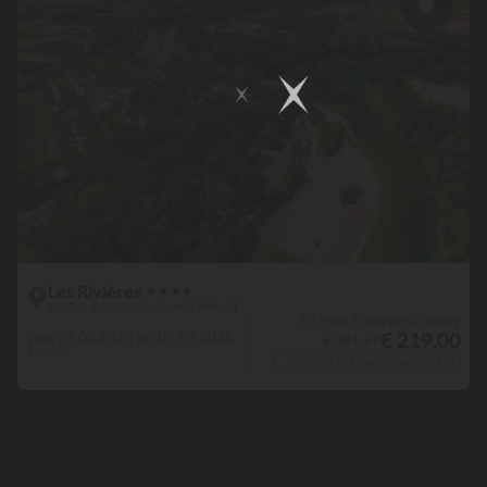
Les Rivières
★
★
★
★
Der Lac du Salagou - Canet - Hérault
🛈 Preis Campings.Luxury
€ 219,00
Vom 29.08.2026 bis 05.09.2026
€ 381,67
7 nacht
+ € 22,90 zurückerstattet