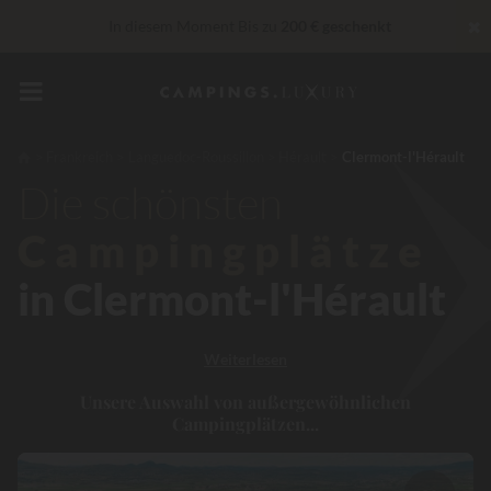
✖
In diesem Moment Bis zu
200 € geschenkt
„Privilèges“ Dienstleistungen...
Champagner oder Wellness-
Behandlung gratis
*
Unschlagbar! Sofortiger Rabatt
bis zu 100 €
Frankreich
Languedoc-Roussillon
Hérault
Clermont-l'Hérault
Die schönsten
30 € Rabatt
CODE: LUCKYLUXE30UP
Läuft ab in
Campingplätze
in Clermont-l'Hérault
Weiterlesen
Unsere Auswahl von außergewöhnlichen
Campingplätzen...