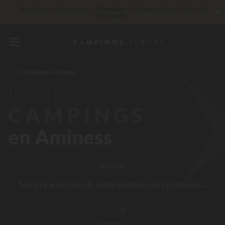
Servicios privilegiados…
Champán o tratamiento de bienestar
✖
de regalo
*
De momento... Hasta
200 € gratis
Insuperable! Descuento inmediato
de hasta 100 €
Campings Aminess
Los mejores
CAMPINGS
en Aminess
leer más
Nuestra selección de campamentos excepcionales...
Cargando
...