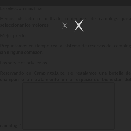
La selección más fina
Hemos visitado o auditado centenares de campings
para
seleccionar los mejores.
Mejor precio
Preguntamos en tiempo real al sistema de reservas del camping
sin ninguna comisión.
Los servicios privilegios
Reservando en Campings.Luxe,
¡le regalamos una botella de
champán o un tratamiento en el espacio de bienestar del
camping
! *