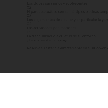
Los clubes para niños y adolescentes
02
El parque acuático con su múltiples piscinas temp
03
Los alojamientos de alquiler y en particular la g
04
Las actividades y animaciones
05
La tranquilidad y la quietud de su entorno
¿Le gusta este camping?
Reserve su estancia directamente en el sitio web o
Visita el sitio
En las localidades turísticas de Messanges y Vieu
un magnífico pinar a solo 2,5 kilómetros de las p