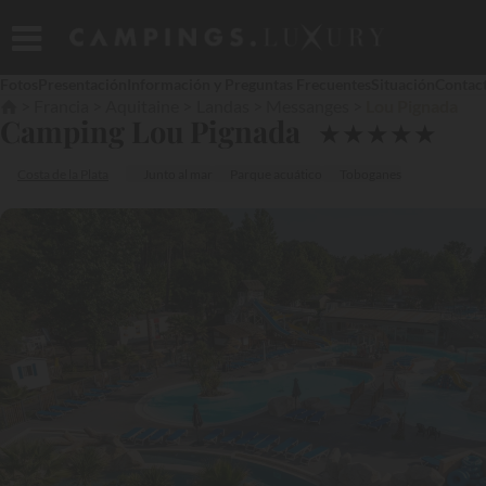
Fotos
Presentación
Información y Preguntas Frecuentes
Situación
Contac
Francia
Aquitaine
Landas
Messanges
Lou Pignada
Camping Lou Pignada
★
★
★
★
★
Costa de la Plata
Junto al mar
Parque acuático
Toboganes