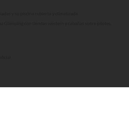
ladas y su piscina cubierta y climatizada
ama Glamping con tiendas western y cabañas sobre pilotes.
ficial
x Boucau les Bains, en el departamento de las Landes se encuentra
layas oceánicas, es un lugar de ensueño para quienes desean pasar