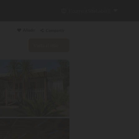
{{currentSiteLabel}}
Añadir
Compartir
Visita el sitio
Copiar enlace
Email
WhatsApp
Messenger
Facebook