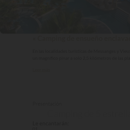
« Camping de ensueño enclavad
En las localidades turísticas de Messanges y Vieu
un magnífico pinar a solo 2,5 kilómetros de las p
Leer más
Presentación
Camping de 5 estrell
Le encantarán:
01