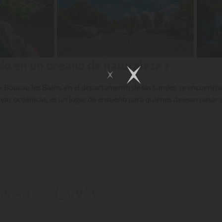
o en un océano de naturaleza »
x Boucau les Bains, en el departamento de las Landes se encuentra
layas oceánicas, es un lugar de ensueño para quienes desean pasar
as en las Landas