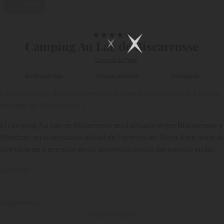
Vídeo
1/48
★
★
★
★
★
Camping Au Lac de Biscarrosse
Costa de la Plata
Junto a un lago
Parque acuático
Toboganes
« Un complejo de vacaciones de primerísima categoría a orillas
del lago de Biscarrosse »
El camping Au Lac de Biscarrosse está situado entre Biscarrosse y
Mimizan, en la bonita localidad de Parentis-en-Born. Este hotel al
aire libre de 5 estrellas es un auténtico rincón del paraíso en las
Landas. Está situadoSe ubica en el extremo oriental del lago de
Leer más
Biscarrosse y ofrece con orgullo a los veraneantes unas
infraestructuras grandiosas, como uno de los mayores y más
{{datesSelection}}
{{filtersSelection}}
impresionantes parques acuáticos del suroeste.
Alojamientos
Acampe como
un príncipe...