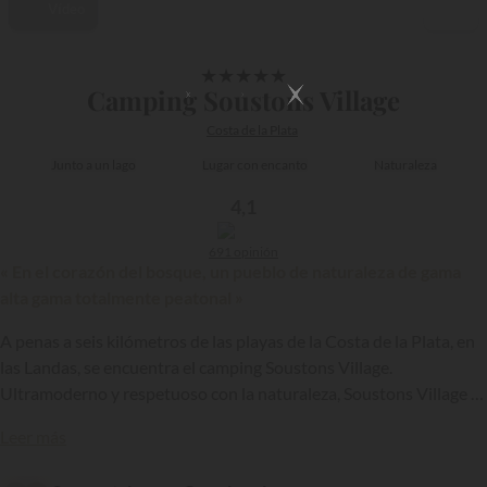
Vídeo
1/65
★
★
★
★
★
Camping Soustons Village
Costa de la Plata
Junto a un lago
Lugar con encanto
Naturaleza
4,1
691 opinión
« En el corazón del bosque, un pueblo de naturaleza de gama
alta gama totalmente peatonal »
A penas a seis kilómetros de las playas de la Costa de la Plata, en
las Landas, se encuentra el camping Soustons Village.
Ultramoderno y respetuoso con la naturaleza, Soustons Village es
un lugar de vacaciones con muchas ventajas, empezando por su
{{datesSelection}}
{{filtersSelection}}
Leer más
ubicación geográfica y su entorno de los más exuberantes.