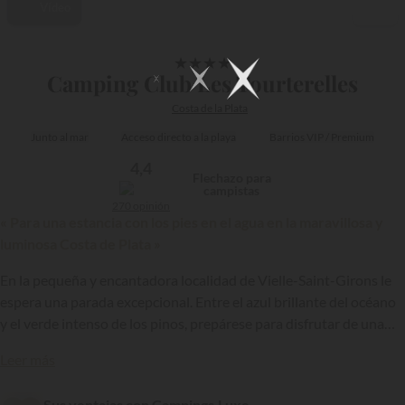
Vídeo
1/26
★
★
★
★
Camping Club Les Tourterelles
Costa de la Plata
Junto al mar
Acceso directo a la playa
Barrios VIP / Premium
4,4
Flechazo para
campistas
270 opinión
« Para una estancia con los pies en el agua en la maravillosa y
luminosa Costa de Plata »
En la pequeña y encantadora localidad de Vielle-Saint-Girons le
espera una parada excepcional. Entre el azul brillante del océano
y el verde intenso de los pinos, prepárese para disfrutar de una
estancia inolvidable en Les Tourterelles, un camping del grupo
MS
{{datesSelection}}
{{filtersSelection}}
Leer más
Vacances
de 4 estrellas en las Landas. Con una ubicación
privilegiada y una acogida de calidad, este establecimiento le
Sus ventajas con Campings.Luxe