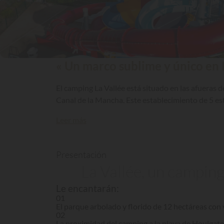
« Un marco sublime y único en
El camping La Vallée está situado en las afueras d
Canal de la Mancha. Este establecimiento de 5 es
Leer más
Presentación
La Vallée, un camping
Le encantarán:
01
El parque arbolado y florido de 12 hectáreas con v
02
La proximidad del camping a la playa de Houlgat