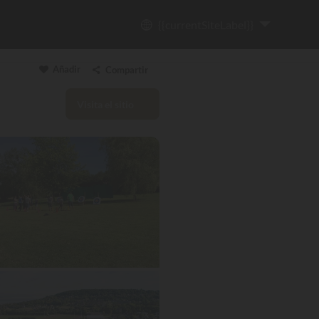
{{currentSiteLabel}}
Añadir
Compartir
Visita el sitio
Copiar enlace
Email
WhatsApp
Messenger
Facebook