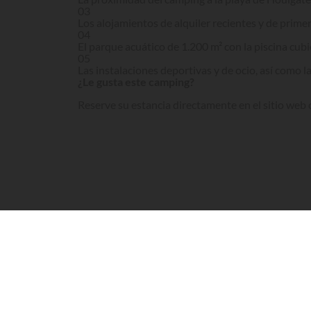
03
Los alojamientos de alquiler recientes y de primer
04
El parque acuático de 1.200 m² con la piscina cubi
05
Las instalaciones deportivas y de ocio, así como l
¿Le gusta este camping?
Reserve su estancia directamente en el sitio web o
Visita el sitio
El camping La Vallée está situado en las afueras d
Canal de la Mancha. Este establecimiento de 5 es
Qué ofrece el camping La Vallée