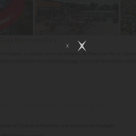
 Baja Normandía »
e Houlgate, a un paso de las localidades de Dives sur Mer y Cabourg
trellas y miembro de la cadena
Homair
, es una de las mejores opci
 de 5 estrellas en Houlgate
istas al Canal de la Mancha y a la localidad de Houlgate.
e (900 metros apenas)