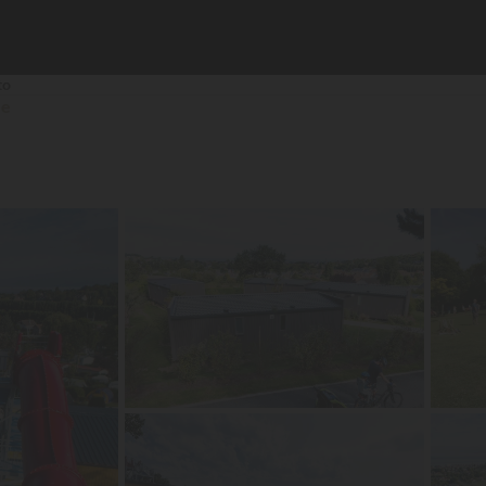
to
ée