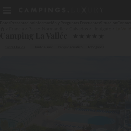
Fotos
Presentación
Información y Preguntas Frecuentes
Situación
Contac
Francia
Basse-Normandie
Calvados
Houlgate
La Vall
Camping La Vallée
★
★
★
★
★
Costa Florida
Junto al mar
Parque acuático
Toboganes