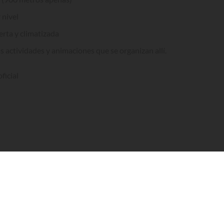
 nivel
erta y climatizada
as actividades y animaciones que se organizan allí.
ficial
e Houlgate, a un paso de las localidades de Dives sur Mer y Cabourg
trellas y miembro de la cadena
Homair
, es una de las mejores opci