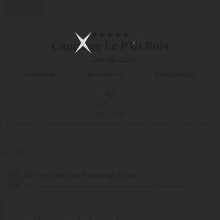
Vídeo
1/34
★
★
★
★
★
Camping Le P'tit Bois
Costa Esmeralda
Junto al mar
Junto a un río
Parque acuático
4,2
557 opinión
« El camping más bonito de la ría de Rance le abre las puertas »
Leer más
Sus ventajas con Campings.Luxe
303 264 veraneantes ya han reservado a través de Campings.Luxe
{{datesSelection}}
{{filtersSelection}}