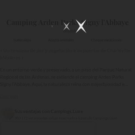
1/13
Camping Arden Parks Signy l'Abbaye
Ardenas
Naturaleza
Acepta animales
Cheque vacaciones
« Un remanso de paz y vegetación a las puertas de Charleville-
Mézières »
En un entorno verde y preservado, a un paso del Parque Natural
Regional de las Ardenas, se extiende el camping Arden Parks
Signy l’Abbaye. Aquí, la naturaleza reina con majestuosidad e
invita a los veraneantes a ralentizar el ritmo, respirar y descansar.
Leer más
En este rincón de Champagne-Ardenne, donde bosques, lagos y
praderas conforman paisajes espléndidos, la estancia adquiere
Sus ventajas con Campings.Luxe
tintes de evasión.
{{datesSelection}}
{{filtersSelection}}
303 172 veraneantes ya han reservado a través de Campings.Luxe