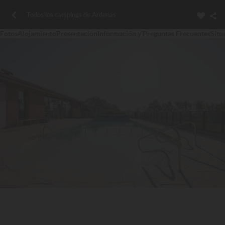
Todos los campings de Ardenas
Fotos
Alojamiento
Presentación
Información y Preguntas Frecuentes
Situ