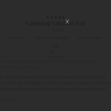
1/10
★
★
★
★
★
Camping Valamar Krk
Kvarner
Junto al mar
Acceso directo a la playa
Lugar con encanto
4,2
384 opinión
« ¡Descubra el primer camping familiar y ecológico de 5
estrellas en Croacia! »
El camping Valamar Krk es uno de los campings más bonitos de
Croacia y, sin duda alguna, uno de los mejores hoteles al aire libre
de Europa. Situado cerca del casco antiguo de Krk, en la isla del
mismo nombre, junto al mar y en un marco maravillosamente
Leer más
idílico, el primer camping ecológico de 5 estrellas del país ofrece a
los veraneantes unas condiciones excepcionales para las