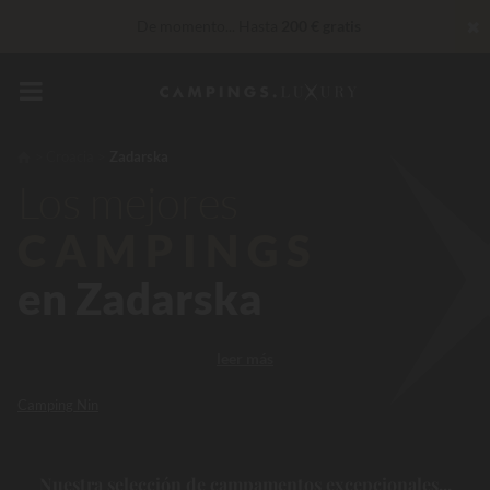
✖
De momento... Hasta
200 € gratis
Insuperable! Descuento inmediato
de hasta 100 €
30 € de descuento
CÓDIGO: LUCKYLUXE30UP
Caduca en
Croacia
Zadarska
Servicios privilegiados…
Champán o tratamiento de bienestar
Los mejores
de regalo
*
CAMPINGS
en Zadarska
leer más
Camping Nin
Nuestra selección de campamentos excepcionales...