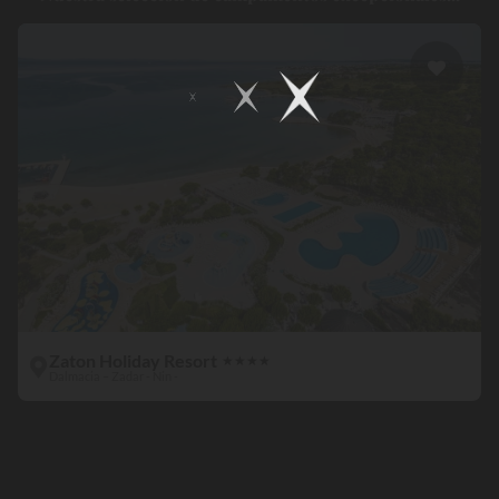
Zaton Holiday Resort
★
★
★
★
Dalmacia – Zadar - Nin -